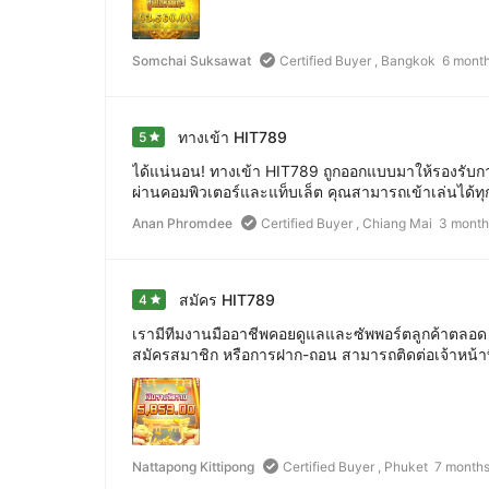
Display Features
Somchai Suksawat
Certified Buyer
, Bangkok
6 mont
HD Standard
1080p
Number of Colors
16.7 m Colors
ทางเข้า HIT789
5
Maximum Refresh Rate
100 Hz (Analog), 100 
ได้แน่นอน! ทางเข้า HIT789 ถูกออกแบบมาให้รองรับกา
ผ่านคอมพิวเตอร์และแท็บเล็ต คุณสามารถเข้าเล่นได้ทุก
Aspect Ratio
16:09
Anan Phromdee
Certified Buyer
, Chiang Mai
3 month
Contrast Ratio
1000:1
Response Time
5 ms
สมัคร HIT789
4
Brightness
250 nits (2D)
เรามีทีมงานมืออาชีพคอยดูแลและซัพพอร์ตลูกค้าตลอด 2
Color Gamut
NTSC, 72%
สมัครสมาชิก หรือการฝาก-ถอน สามารถติดต่อเจ้าหน้าที
Nattapong Kittipong
Certified Buyer
, Phuket
7 months