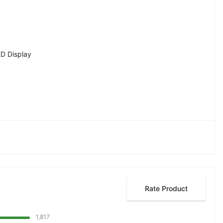
ED Display
 Cable, HDMI Cable, User Manual, Warranty Card
Rate Product
1,817