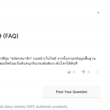
+
9 (FAQ)
ที่ปุ่ม "สมัครสมาชิก" บนหน้าเว็บไซต์ จากนั้นกรอกข้อมูลพื้นฐาน
คุณก็พร้อมเริ่มต้นสนุกกับเกมเดิมพันระดับโลกได้ทันที
2
0
Post Your Question
ts.Easy returns.100% Authentic products.