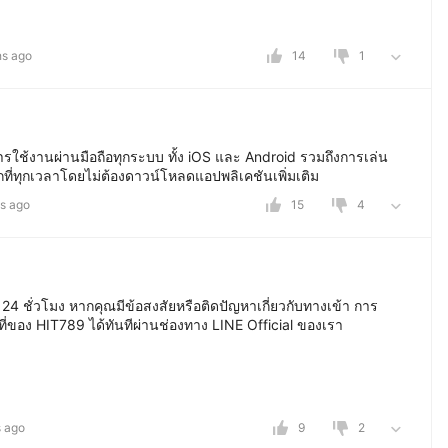
hs ago
14
1
Hz (Digital)
รใช้งานผ่านมือถือทุกระบบ ทั้ง iOS และ Android รวมถึงการเล่น
ที่ทุกเวลาโดยไม่ต้องดาวน์โหลดแอปพลิเคชันเพิ่มเติม
s ago
15
4
4 ชั่วโมง หากคุณมีข้อสงสัยหรือติดปัญหาเกี่ยวกับทางเข้า การ
่ของ HIT789 ได้ทันทีผ่านช่องทาง LINE Official ของเรา
 ago
9
2