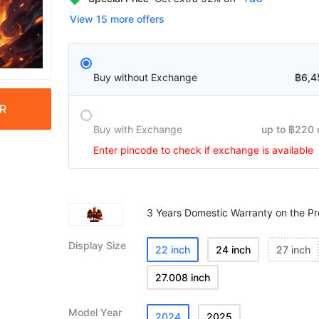
View 15 more offers
Buy without Exchange
฿6,4
R
Buy with Exchange
up to ฿220 
Enter pincode to check if exchange is available
3 Years Domestic Warranty on the P
Display Size
22 inch
24 inch
27 inch
27.008 inch
Model Year
2024
2025