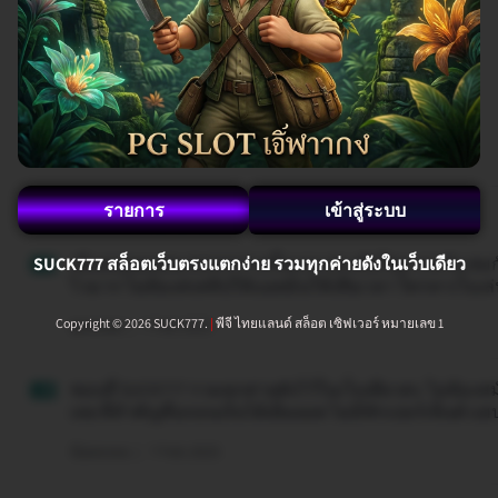
RATINGS
5.0
5
15.500
4
15.001
3
3.150
2
1.990
15.500
Verified Buyers
1
12.901
รายการ
เข้าสู่ระบบ
Customer Reviews (
3.150
)
SUCK777 สล็อตเว็บตรงแตกง่าย รวมทุกค่ายดังในเว็บเดียว
เพิ่งเคยลองเล่น SUCK777 ครั้งแรก ประทับใจมากครับ ส
5.0
ไวมาก ไม่ต้องส่งสลิปให้แอดมินให้เสียเวลา ใครหาเว็บเล่
Copyright © 2026 SUCK777.
|
พีจี ไทยแลนด์ สล็อต เซิฟเวอร์ หมายเลข 1
คุณบอย
7 Feb 2025
ชอบที่ SUCK777 รวมทุกค่ายดังไว้ในเว็บเดียวค่ะ ไม่ต้อง
4.7
เลย ที่สำคัญคือถอนเงินได้เต็มยอด ไม่มีหักเปอร์เซ็นต์ แฮ
น้องแนน
7 Feb 2025