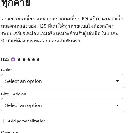
ทุกค่าย
ทดลองเล่นสล็อต และ ทดลองเล่นสล็อต PG ฟรี ผ่านระบบเว็บ
สล็อตทดลองของ H25 ที่เล่นได้ทุกค่ายแบบไม่ต้องสมัคร
ระบบเสถียรเหมือนเกมจริง เหมาะสำหรับผู้เล่นมือใหม่และ
นักปั่นที่ต้องการทดสอบก่อนเดิมพันจริง
5
H25
out
of
Color
5
stars
Size ∣ Add on
Add personalization
Quantity