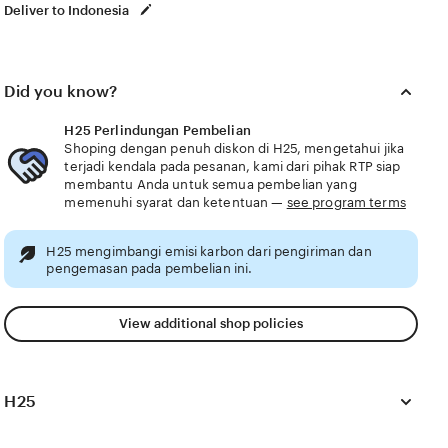
Deliver to Indonesia
Did you know?
H25 Perlindungan Pembelian
Shoping dengan penuh diskon di H25, mengetahui jika
terjadi kendala pada pesanan, kami dari pihak RTP siap
membantu Anda untuk semua pembelian yang
memenuhi syarat dan ketentuan —
see program terms
H25 mengimbangi emisi karbon dari pengiriman dan
pengemasan pada pembelian ini.
View additional shop policies
H25