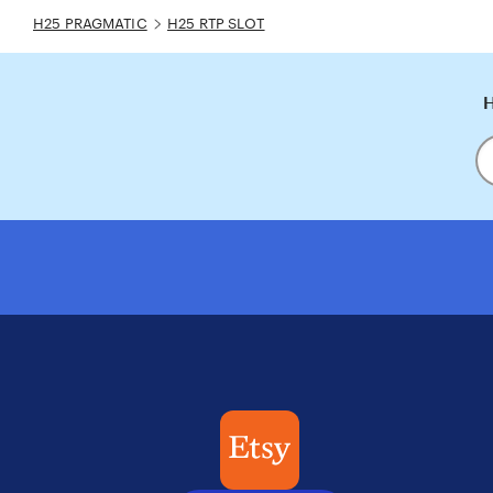
H25 PRAGMATIC
H25 RTP SLOT
H
En
y
em