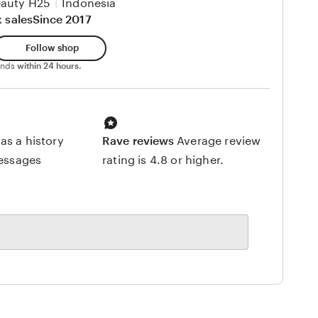
eauty H25
|
Indonesia
 sales
Since 2017
Follow shop
ponds
within 24 hours.
as a history
Rave reviews
Average review
messages
rating is 4.8 or higher.