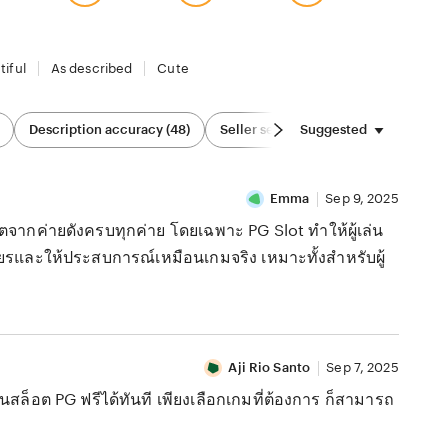
tiful
As described
Cute
Suggested
Description accuracy (48)
Seller service (19)
Sizing & Fit (1
Emma
Sep 9, 2025
ากค่ายดังครบทุกค่าย โดยเฉพาะ PG Slot ทำให้ผู้เล่น
รและให้ประสบการณ์เหมือนเกมจริง เหมาะทั้งสำหรับผู้
Aji Rio Santo
Sep 7, 2025
สล็อต PG ฟรีได้ทันที เพียงเลือกเกมที่ต้องการ ก็สามารถ