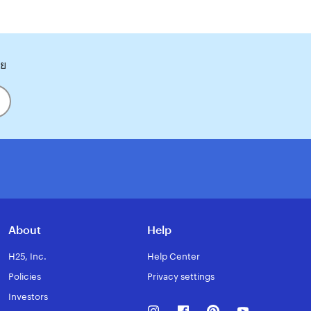
าย
About
Help
H25, Inc.
Help Center
Policies
Privacy settings
Investors
Instagram
Facebook
Pinterest
Youtube