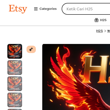
Skip
Search
H25
to
Categories
for
Content
items
or
H25
shops
H25
ท